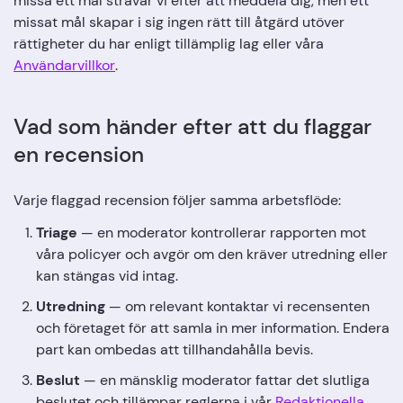
missa ett mål strävar vi efter att meddela dig, men ett
missat mål skapar i sig ingen rätt till åtgärd utöver
rättigheter du har enligt tillämplig lag eller våra
Användarvillkor
.
Vad som händer efter att du flaggar
en recension
Varje flaggad recension följer samma arbetsflöde:
Triage
— en moderator kontrollerar rapporten mot
våra policyer och avgör om den kräver utredning eller
kan stängas vid intag.
Utredning
— om relevant kontaktar vi recensenten
och företaget för att samla in mer information. Endera
part kan ombedas att tillhandahålla bevis.
Beslut
— en mänsklig moderator fattar det slutliga
beslutet och tillämpar reglerna i vår
Redaktionella