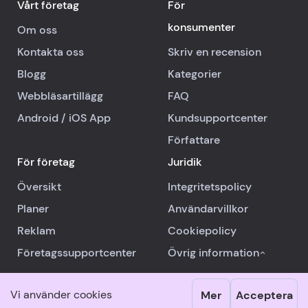
Vårt företag
För
konsumenter
Om oss
Kontakta oss
Skriv en recension
Blogg
Kategorier
Webbläsartillägg
FAQ
Android
/
iOS
App
Kundsupportcenter
Författare
För företag
Juridik
Översikt
Integritetspolicy
Planer
Användarvillkor
Reklam
Cookiepolicy
Företagssupportcenter
Övrig information
Vi använder cookies
Mer
Acceptera
© 2026 RealReviews.io
|
Alla rättigheter förbehållna.