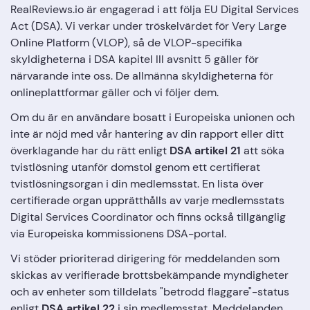
RealReviews.io är engagerad i att följa EU Digital Services
Act (DSA). Vi verkar under tröskelvärdet för Very Large
Online Platform (VLOP), så de VLOP-specifika
skyldigheterna i DSA kapitel III avsnitt 5 gäller för
närvarande inte oss. De allmänna skyldigheterna för
onlineplattformar gäller och vi följer dem.
Om du är en användare bosatt i Europeiska unionen och
inte är nöjd med vår hantering av din rapport eller ditt
överklagande har du rätt enligt
DSA artikel 21
att söka
tvistlösning utanför domstol genom ett certifierat
tvistlösningsorgan i din medlemsstat. En lista över
certifierade organ upprätthålls av varje medlemsstats
Digital Services Coordinator och finns också tillgänglig
via Europeiska kommissionens DSA-portal.
Vi stöder prioriterad dirigering för meddelanden som
skickas av verifierade brottsbekämpande myndigheter
och av enheter som tilldelats "betrodd flaggare"-status
enligt
DSA artikel 22
i sin medlemsstat. Meddelanden