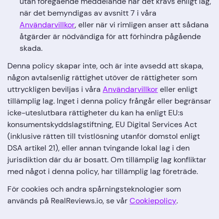
utan föregående meddelande när det krävs enligt lag,
när det bemyndigas av avsnitt 7 i våra
Användarvillkor
, eller när vi rimligen anser att sådana
åtgärder är nödvändiga för att förhindra pågående
skada.
Denna policy skapar inte, och är inte avsedd att skapa,
någon avtalsenlig rättighet utöver de rättigheter som
uttryckligen beviljas i våra
Användarvillkor
eller enligt
tillämplig lag. Inget i denna policy frångår eller begränsar
icke-uteslutbara rättigheter du kan ha enligt EU:s
konsumentskyddslagstiftning, EU Digital Services Act
(inklusive rätten till tvistlösning utanför domstol enligt
DSA artikel 21), eller annan tvingande lokal lag i den
jurisdiktion där du är bosatt. Om tillämplig lag konfliktar
med något i denna policy, har tillämplig lag företräde.
För cookies och andra spårningsteknologier som
används på RealReviews.io, se vår
Cookiepolicy
.