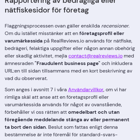
Rapportering av bedrägliga eller
nätfiskesidor för företag
Flaggningsprocessen ovan gäller enskilda
recensioner
.
Om du istället misstänker att en
företagsprofil eller
varumärkessida
på RealReviews.io används för nätfiske,
bedrägeri, felaktiga uppgifter eller någon annan obehörig
eller skadlig aktivitet, mejla
contact@realreviews.io
med
ämnesraden
"Fraudulent business page"
och inkludera
URL:en till sidan tillsammans med en kort beskrivning av
vad du observerat.
Som anges i avsnitt 7 i våra
Användarvillkor
, om vi har
rimliga skäl att anse att en företagsprofil eller
varumärkessida används för något av ovanstående,
förbehåller vi oss rätten att
omedelbart och utan
föregående meddelande stänga av eller permanent
ta bort den sidan
. Beslut som fattas enligt denna
bestämmelse är inte föremål för standard-svars-