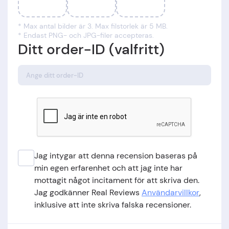
* Max antal bilder är 3. Max filstorlek är 5 MB.
* Endast PNG- och JPG-filer accepteras.
Ditt order-ID (valfritt)
Jag intygar att denna recension baseras på
min egen erfarenhet och att jag inte har
mottagit något incitament för att skriva den.
Jag godkänner Real Reviews
Användarvillkor
,
inklusive att inte skriva falska recensioner.