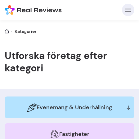
Kategorier
K
Utforska företag efter
kategori
F
Evenemang & Underhållning
Skriv
Fastigheter