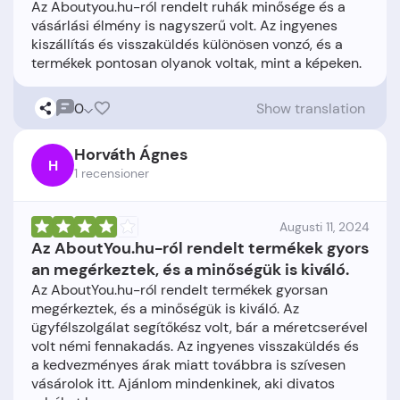
Az Aboutyou.hu-ról rendelt ruhák minősége és a
vásárlási élmény is nagyszerű volt. Az ingyenes
kiszállítás és visszaküldés különösen vonzó, és a
0
Show translation
Horváth Ágnes
H
1 recensioner
Augusti 11, 2024
Az AboutYou.hu-ról rendelt termékek gyors
an megérkeztek, és a minőségük is kiváló.
Az AboutYou.hu-ról rendelt termékek gyorsan
megérkeztek, és a minőségük is kiváló. Az
ügyfélszolgálat segítőkész volt, bár a méretcserével
volt némi fennakadás. Az ingyenes visszaküldés és
a kedvezményes árak miatt továbbra is szívesen
vásárolok itt. Ajánlom mindenkinek, aki divatos