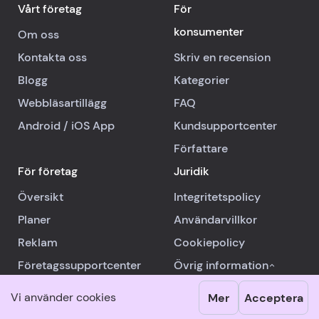
Vårt företag
För
konsumenter
Om oss
Kontakta oss
Skriv en recension
Blogg
Kategorier
Webbläsartillägg
FAQ
Android
/
iOS
App
Kundsupportcenter
Författare
För företag
Juridik
Översikt
Integritetspolicy
Planer
Användarvillkor
Reklam
Cookiepolicy
Företagssupportcenter
Övrig information
Vi använder cookies
Mer
Acceptera
© 2026 RealReviews.io
|
Alla rättigheter förbehållna.