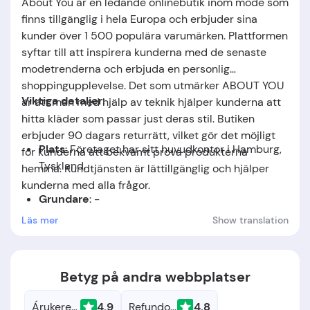
About You är en ledande onlinebutik inom mode som
finns tillgänglig i hela Europa och erbjuder sina
kunder över 1 500 populära varumärken. Plattformen
syftar till att inspirera kunderna med de senaste
modetrenderna och erbjuda en personlig
shoppingupplevelse. Det som utmärker ABOUT YOU
Viktiga detaljer:
är att man med hjälp av teknik hjälper kunderna att
hitta kläder som passar just deras stil. Butiken
erbjuder 90 dagars returrätt, vilket gör det möjligt
Plats
: Företaget har sitt huvudkontor i Hamburg,
för kunderna att bekvämt prova produkterna
Tyskland.
hemma. Kundtjänsten är lättillgänglig och hjälper
kunderna med alla frågor.
Grundare
: -
Läs mer
Show translation
Grundningsdatum
: Företaget grundades år
2014.
Betyg på andra webbplatser
Árukereső.hu
4.9
Refundo.cz
4.8