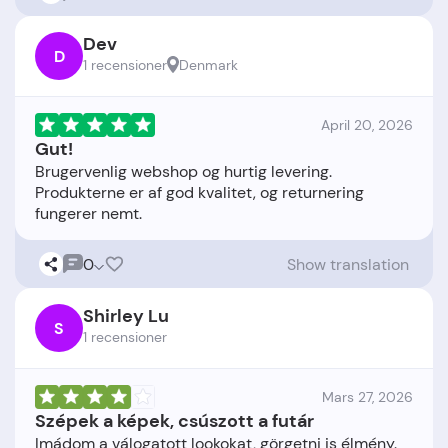
Dev
D
1 recensioner
Denmark
April 20, 2026
Gut!
Brugervenlig webshop og hurtig levering.
Produkterne er af god kvalitet, og returnering
0
Show translation
Shirley Lu
S
1 recensioner
Mars 27, 2026
Szépek a képek, csúszott a futár
Imádom a válogatott lookokat, görgetni is élmény.