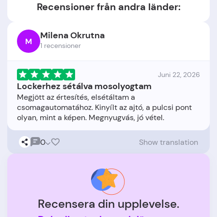
Recensioner från andra länder:
Milena Okrutna
M
1 recensioner
Juni 22, 2026
Lockerhez sétálva mosolyogtam
Megjött az értesítés, elsétáltam a
csomagautomatához. Kinyílt az ajtó, a pulcsi pont
0
Show translation
Recensera din upplevelse.