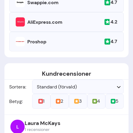
4.7
Swappie.com
4.2
AliExpress.com
4.7
Proshop
Kundrecensioner
Sortera:
Standard (förvald)
1
2
3
4
5
Betyg:
Laura McKays
L
1 recensioner