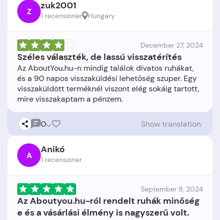
zuk2001
Z
1 recensioner
Hungary
December 27, 2024
Széles választék, de lassú visszatérítés
Az AboutYou.hu-n mindig találok divatos ruhákat,
és a 90 napos visszaküldési lehetőség szuper. Egy
visszaküldött terméknél viszont elég sokáig tartott,
0
Show translation
Anikó
A
1 recensioner
September 8, 2024
Az Aboutyou.hu-ról rendelt ruhák minőség
e és a vásárlási élmény is nagyszerű volt.