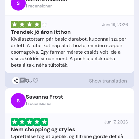
S
1 recensioner
Juni 19, 2026
Trendek jó áron itthon
Kiválasztottam pár basic darabot, kuponnal szuper
ár lett. A futár két nap alatt hozta, minden szépen
csomagolva. Egy farmer mérete csalós volt, de a
visszaküldés simán ment. A push ajánlók néha
0
Show translation
Savanna Frost
S
1 recensioner
Juni 7, 2026
Nem shopping og styles
Oprettelse tog et øjeblik, og filtrene gjorde det så