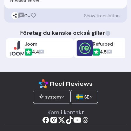
0
Show translation
Företag du kanske också gillar
Joom
Refurbed
4.4
4.5
system
SE
Kom i kontakt