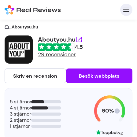
...
Aboutyou.hu
Aboutyou.hu
4.5
K
29 recensioner
Skriv en recension
Besök webbplats
F
5 stjärnor
f
4 stjärnor
90%
3 stjärnor
2 stjärnor
1 stjärnor
Toppbetyg