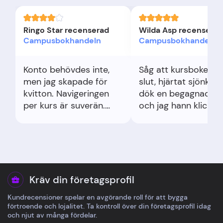
Ringo Star recenserad
Wilda Asp recenserad
Campusbokhandeln
Campusbokhandeln
Konto behövdes inte,
Såg att kursboken v
men jag skapade för
slut, hjärtat sjönk. S
kvitton. Navigeringen
dök en begagnad u
per kurs är suverän.
och jag hann klicka.
Lärde mig dubbelkolla
Lättnad, nästan eufor
upplaga mot kursplan.
Plugget räddat.
Haken var leveranstiden
under terminsstart, lite
långsam. Annars
klockrent.
Kräv din företagsprofil
Kundrecensioner spelar en avgörande roll för att bygga
förtroende och lojalitet. Ta kontroll över din företagsprofil idag
och njut av många fördelar.